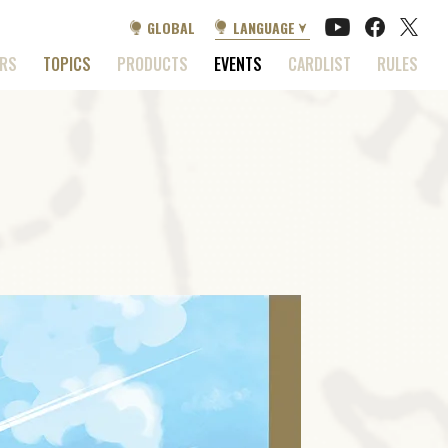
GLOBAL
LANGUAGE
ERS
TOPICS
PRODUCTS
EVENTS
CARDLIST
RULES